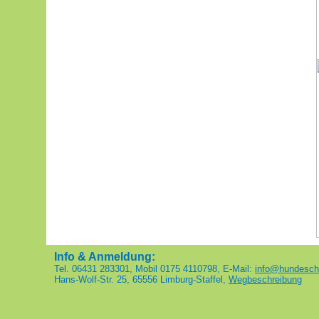
Info & Anmeldung:
Tel. 06431 283301, Mobil 0175 4110798, E-Mail:
info@hundeschu
Hans-Wolf-Str. 25, 65556 Limburg-Staffel,
Wegbeschreibung